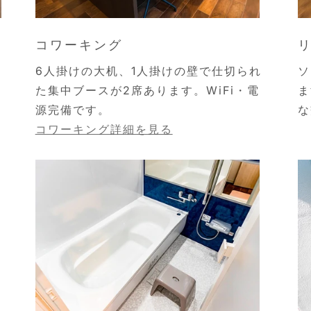
コワーキング
6人掛けの大机、1人掛けの壁で仕切られ
ソ
た集中ブースが2席あります。WiFi・電
ま
源完備です。
な
コワーキング詳細を見る