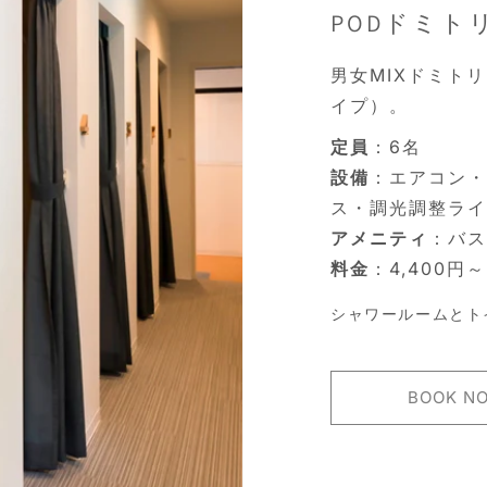
PODドミト
男女MIXドミト
イプ）。
定員
：6名
設備
：エアコン・
ス・調光調整ライ
アメニティ
：バス
料金
：4,400円～
シャワールームとト
BOOK N