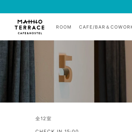
ン
ツ
に
進
む
ROOM
CAFE/BAR＆COWOR
全12室
CHECK IN 15:00